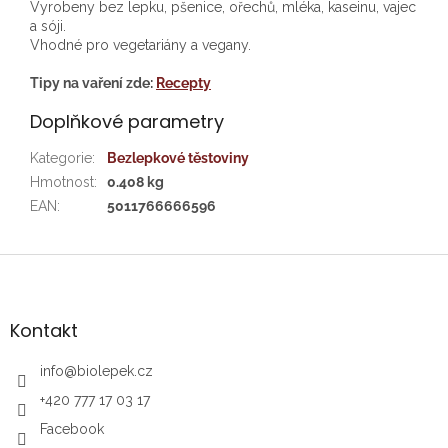
Vyrobeny bez lepku, pšenice, ořechů, mléka, kaseinu, vajec
a sóji.
Vhodné pro vegetariány a vegany.
Tipy na vaření zde:
Recepty
Doplňkové parametry
Kategorie
:
Bezlepkové těstoviny
Hmotnost
:
0.408 kg
EAN
:
5011766666596
Z
á
p
a
Kontakt
t
í
info
@
biolepek.cz
+420 777 17 03 17
Facebook