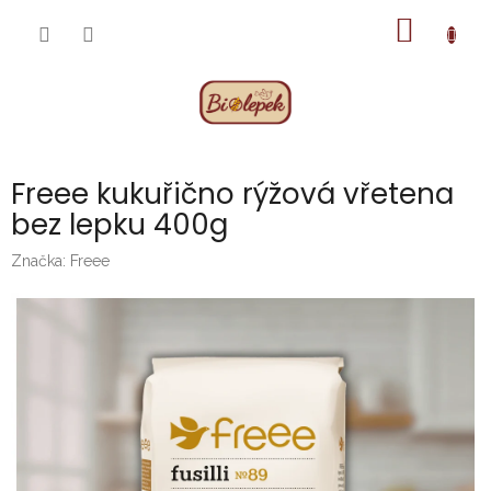
Přejít
NÁKUP
na
obsah
KOŠÍK
Freee kukuřično rýžová vřetena
bez lepku 400g
Značka:
Freee