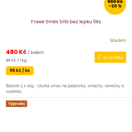
600 Kč
–20 %
Freee Směs bílá bez lepku 5ks
Skladem
480 Kč
/ balení
Do košíku
Měrná
96 Kč / 1 kg
cena:
96 Kč / ks
Balíček 5 x 1kg - skvělá směs na palačinky, omáčky, věnečky a
sušenky.
Výprodej