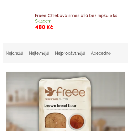
Freee Chlebová směs bílá bez lepku 5 ks
Skladem
480 Kč
Ř
a
Nejdražší
Nejlevnější
Nejprodávanější
Abecedně
z
e
V
n
ý
í
p
p
i
r
s
o
p
d
r
u
o
k
d
t
u
ů