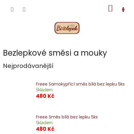
Přejít
NÁKUP
na
obsah
KOŠÍK
Bezlepkové směsi a mouky
Nejprodávanější
Freee Samokypřící směs bílá bez lepku 5ks
Skladem
480 Kč
Freee Směs bílá bez lepku 5ks
Skladem
480 Kč