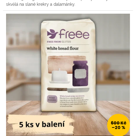
skvělá na slané krekry a dalamánky.
600 Kč
–20 %