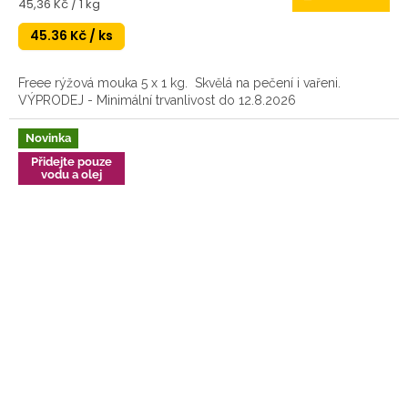
Měrná
45,36 Kč / 1 kg
cena:
45.36 Kč / ks
Freee rýžová mouka 5 x 1 kg. Skvělá na pečení i vařeni.
VÝPRODEJ - Minimální trvanlivost do 12.8.2026
Novinka
Přidejte pouze
vodu a olej