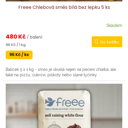
Freee Chlebová směs bílá bez lepku 5 ks
Skladem
480 Kč
/ balení
Do košíku
Měrná
96 Kč / 1 kg
cena:
96 Kč / ks
Balíček 5 x 1 kg - směs je skvělá nejen na pečení chleba, ale
také na pizzu, cukroví, piškoty nebo slané tyčinky.