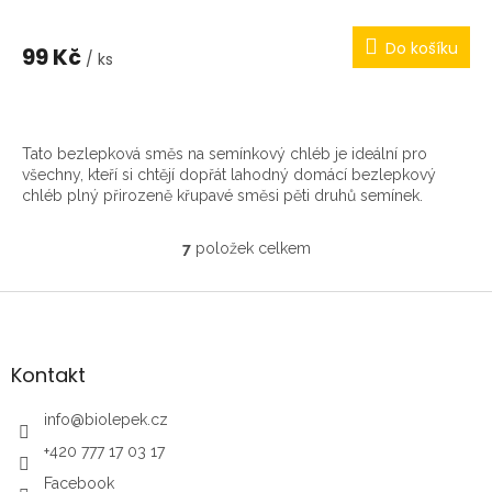
Do košíku
99 Kč
/ ks
Tato bezlepková směs na semínkový chléb je ideální pro
všechny, kteří si chtějí dopřát lahodný domácí bezlepkový
chléb plný přirozeně křupavé směsi pěti druhů semínek.
7
položek celkem
O
v
l
Z
á
á
d
p
a
a
Kontakt
c
t
í
í
info
@
biolepek.cz
p
r
+420 777 17 03 17
v
k
Facebook