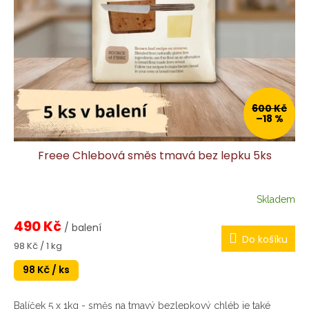
k
t
ů
600 Kč
–18 %
Freee Chlebová směs tmavá bez lepku 5ks
Skladem
490 Kč
/ balení
Do košíku
Měrná
98 Kč / 1 kg
cena:
98 Kč / ks
Balíček 5 x 1kg - směs na tmavý bezlepkový chléb je také