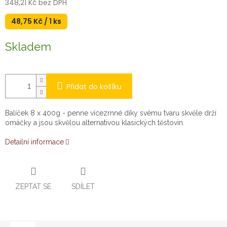
348,21 Kč bez DPH
Měrná
48,75 Kč / 1 ks
cena:
Skladem
Přidat do košíku
Balíček 8 x 400g - penne vícezrnné díky svému tvaru skvěle drží
omáčky a jsou skvělou alternativou klasických těstovin.
Detailní informace
ZEPTAT SE
SDÍLET