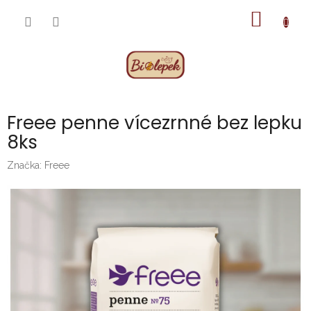
Přejít
NÁKUP
na
obsah
KOŠÍK
Freee penne vícezrnné bez lepku
8ks
Značka:
Freee