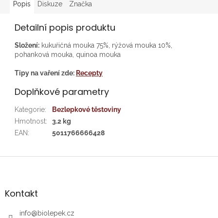
Popis
Diskuze
Značka
Detailní popis produktu
Složení:
kukuřičná mouka 75%, rýžová mouka 10%,
pohanková mouka, quinoa mouka
Tipy na vaření zde:
Recepty
Doplňkové parametry
Kategorie
:
Bezlepkové těstoviny
Hmotnost
:
3.2 kg
EAN
:
5011766666428
Z
á
p
a
Kontakt
t
í
info
@
biolepek.cz